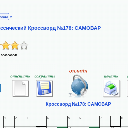
орды
»
лассический Кроссворд №178: САМОВАР
 голосов
Кроссворд №178: САМОВАР