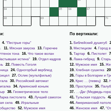
и:
По вертикали:
4.
1.
"Пестрые горы"
Библейский душегуб
11.
13.
3.
4.
.
Мясная закуска
Горючее
Мистицизм
Город в
16.
5.
6.
7
ттенок тона
Что такое волан
Тартар
Пистолет
19.
8.
9.
Застывшая истина"
Отдел кадров
Лама-гибрид
Стары
22.
12.
15.
чь
Повесть Гоголя
Мужское имя
Же
24.
19.
20
иница
Одногорбый верблюд
Хлебная сушилка
27.
26.
рицел
Ослик (мультфильм)
Горы в Болгарии и Г
30.
29.
32.
гала
Российский автомат
Крис … (певец)
34.
33.
35.
игалка
Армянский коньяк
Проступок
Палуб
38.
37.
Сыр
Геометрическое тело
…-Даг (Медведь-гора
43.
41.
4
арка пистолета
Лучший самогон
Тульская гордость
49.
44.
ая сила
Игральные
Американский патоло
52.
46.
47.
общество
Мужское имя
Женское имя
"О