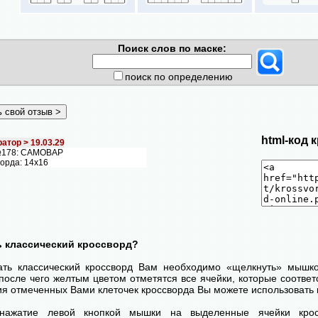
Поиск слов по маске:
поиск по определению
html-код 
атор >
19.03.29
№178: САМОВАР
ворда: 14х16
ь классический кроссворд?
ать классический кроссворд Вам необходимо «щелкнуть» мышк
после чего желтым цветом отметятся все ячейки, которые соответс
я отмеченных Вами клеточек кроссворда Вы можете использовать 
нажатие левой кнопкой мышки на выделенные ячейки крос