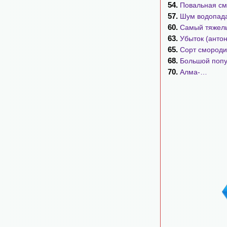
54.
Повальная см
57.
Шум водопад
60.
Самый тяжелы
63.
Убыток (анто
65.
Сорт смород
68.
Большой попу
70.
Алма-…