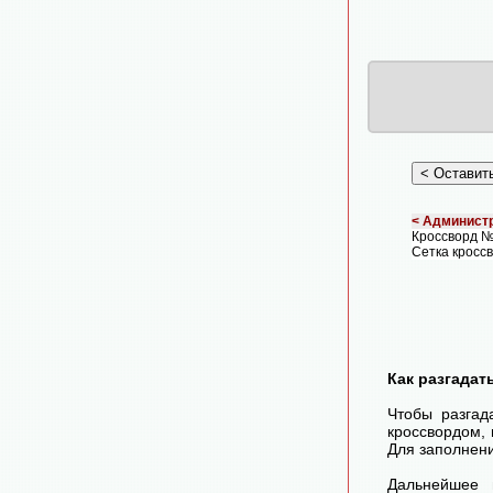
< Администр
Кроссворд 
Сетка кросс
Как разгадат
Чтобы разгад
кроссвордом, 
Для заполнени
Дальнейшее 