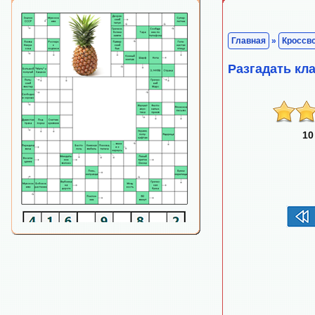
Главная
»
Кроссв
Разгадать к
10