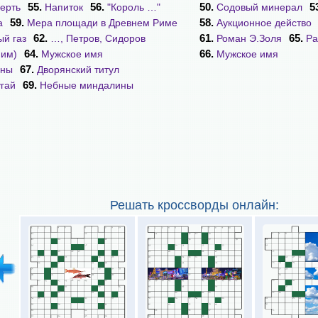
55.
56.
50.
5
ерть
Напиток
"Король …"
Содовый минерал
59.
58.
а
Мера площади в Древнем Риме
Аукционное действо
62.
61.
65.
й газ
…, Петров, Сидоров
Роман Э.Золя
Ра
64.
66.
ним)
Мужское имя
Мужское имя
67.
ины
Дворянский титул
69.
гай
Небные миндалины
Решать кроссворды онлайн: