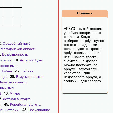
Примета
АРБУЗ – сухой хвостик
у арбуза говорит о его
спелости. Когда
выбираете арбуз, нужно
2.
Съедобный гриб
его сжать ладонями,
если раздается треск –
 Магаданской области
арбуз спелый, а если
.
Возвышенность
нет никакого треска,
10.
й воин
Аграрий Тувы
значит он не дозрел.
Можно постучать по
нское имя
арбузу – глухой звук
.
25.
Рубеж
…-банк
характерен для
28.
реции
В музыке: нежно
недозрелого арбуза, а
звонкий – для спелого.
Напасть какая-то
ный тыл
40.
)
Микро
2.
Детская выходка
45.
г
Корейская валюта
48.
тец истории"
Восклицание