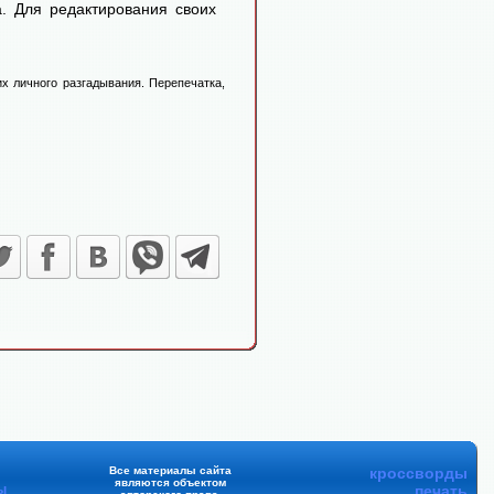
. Для редактирования своих
х личного разгадывания. Перепечатка,
Все материалы сайта
кроссворды
являются объектом
ы
печать