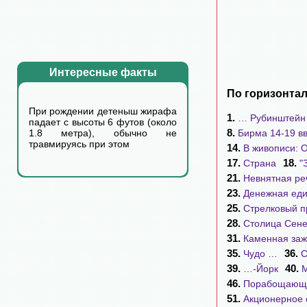
Интересные факты
По горизонтал
При рождении детеныш жирафа
1.
… Рубинштейн
падает с высоты 6 футов (около
8.
Бирма 14-19 вв
1.8 метра), обычно не
травмируясь при этом
14.
В живописи: О
17.
18.
Страна
"
21.
Невнятная ре
23.
Денежная ед
25.
Стрелковый п
28.
Столица Сене
31.
Каменная заж
35.
36.
Чудо …
39.
40.
…-Йорк
М
46.
Порабощающ
51.
Акционерное 