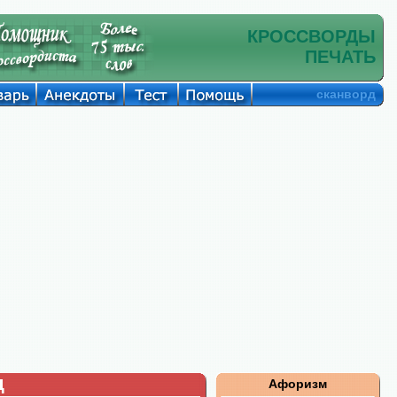
КРОССВОРДЫ
ПЕЧАТЬ
сканворд
д
Афоризм