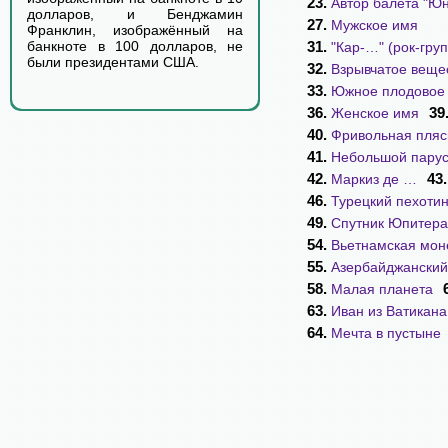
23.
Автор балета "Юн
долларов, и Бенджамин
27.
Мужское имя
Франклин, изображённый на
31.
банкноте в 100 долларов, не
"Кар-…" (рок-гру
были президентами США.
32.
Взрывчатое веще
33.
Южное плодовое
36.
39
Женское имя
40.
Фривольная пляс
41.
Небольшой парус
42.
43
Маркиз де …
46.
Турецкий пехоти
49.
Спутник Юпитера
54.
Вьетнамская мон
55.
Азербайджанский
58.
Малая планета
63.
Иван из Ватикана
64.
Мечта в пустыне