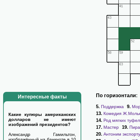
По горизонтали:
Интересные факты
5.
9.
Поддержка
Мор
13.
Комедия Ж.Моль
Какие купюры американских
долларов не имеют
14.
Род мягких туфел
изображений президентов?
17.
19.
Мастер
Пира
20.
Антоним экспорт
Александр Гамильтон,
изображённый на банкноте в 10