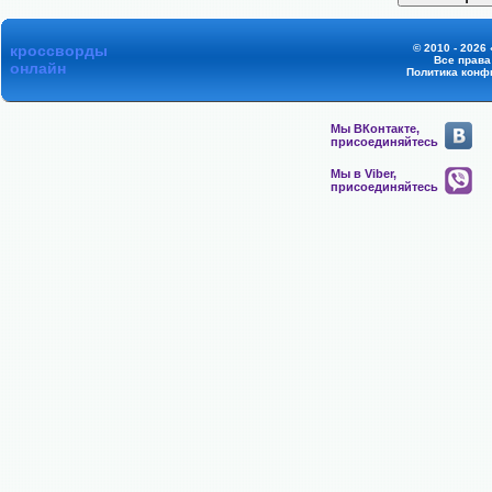
кроссворды
© 2010 - 2026
Все прав
онлайн
Политика конф
Мы ВКонтакте,
присоединяйтесь
Мы в Viber,
присоединяйтесь