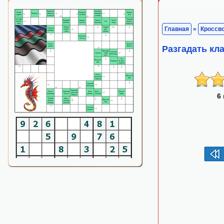
Главная
»
Кроссв
Разгадать кл
6