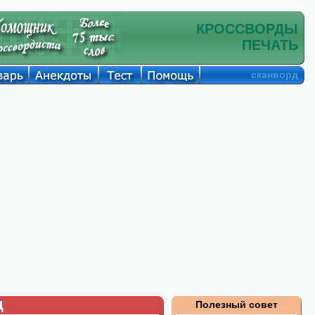
КРОССВОРДЫ
ПЕЧАТЬ
сканворд
д
Полезный совет