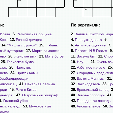
и:
По вертикали:
6.
2.
 Исава
Религиозная община
Залив в Охотском мор
12.
4.
5.
 Крез
Речной домкрат
Пояс дзюдоиста
… 
14.
15.
6.
7.
"Мишка с сумкой"
…-банк
Античное одеяние
17.
8.
9
ый кустарник
Марка самолета
Повесть Н.В.Гоголя
20.
23.
11.
12.
рево
Женское имя
Мать богов
Восемь бит
Спор
25.
19.
21.
Греческая буква
Ноу-…
Очень ва
28.
22.
25
атах
Наркотик
Азбучное начало
34.
27.
енева
Приток Камы
Огородный вредител
30.
31.
бомбардировщик
Валюта Мьянмы
41.
32.
33.
живописец
Сахарная пальма
Законодатель
Гр
45.
38.
3
щади
Река в Китае
Бразильский танец
47.
40.
41
дь-гора)
Остроумный эпиграф
Зверек-полоскун
1.
42.
Головной убор
Породистая лошадь
53.
48.
50.
есп. календ.
Мужское имя
Числительное
Зл
рамма