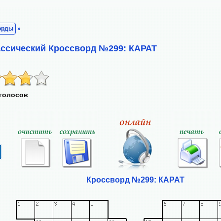
орды
»
ассический Кроссворд №299: КАРАТ
 голосов
Кроссворд №299: КАРАТ