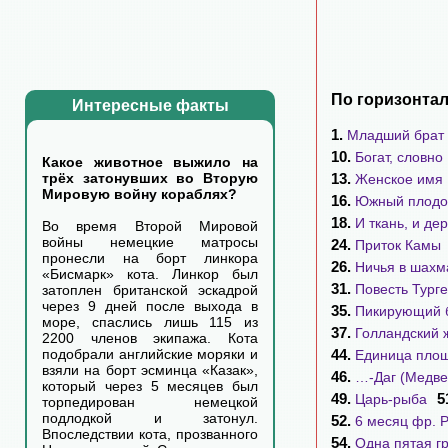
По горизонтал
Интересные факты
1.
Младший брат
10.
Богат, словно
Какое животное выжило на
13.
трёх затонувших во Вторую
Женское имя
Мировую войну кораблях?
16.
Южный плодов
18.
И ткань, и де
Во время Второй Мировой
войны немецкие матросы
24.
Приток Камы
пронесли на борт линкора
26.
Ничья в шахм
«Бисмарк» кота. Линкор был
31.
Повесть Тург
затоплен британской эскадрой
через 9 дней после выхода в
35.
Пикирующий 
море, спаслись лишь 115 из
37.
Голландский 
2200 членов экипажа. Кота
44.
подобрали английские моряки и
Единица пло
взяли на борт эсминца «Казак»,
46.
…-Даг (Медве
который через 5 месяцев был
49.
5
Царь-рыба
торпедирован немецкой
подлодкой и затонул.
52.
6 месяц фр. Р
Впоследствии кота, прозванного
54.
Одна пятая г