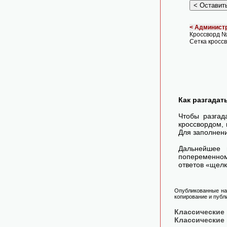
< Администр
Кроссворд №
Сетка кросс
Как разгадат
Чтобы разгад
кроссвордом, 
Для заполнени
Дальнейшее 
попеременном
ответов «щелк
Опубликованные на 
копирование и публ
Классические
Классические