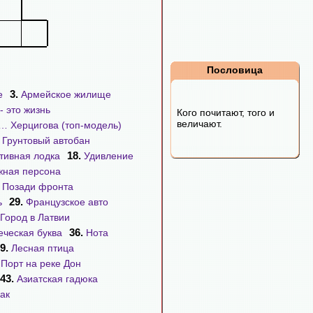
Пословица
3.
е
Армейское жилище
- это жизнь
Кого почитают, того и
величают.
… Херцигова (топ-модель)
.
Грунтовый автобан
18.
тивная лодка
Удивление
жная персона
.
Позади фронта
29.
ь
Французское авто
Город в Латвии
36.
еческая буква
Нота
9.
Лесная птица
.
Порт на реке Дон
43.
Азиатская гадюка
ак