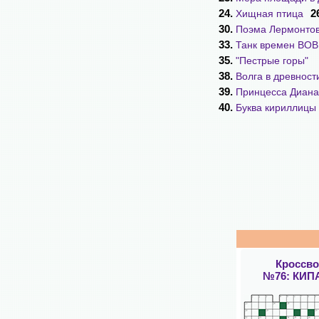
24.
2
Хищная птица
30.
Поэма Лермонто
33.
Танк времен ВОВ
35.
"Пестрые горы"
38.
Волга в древност
39.
Принцесса Диана
40.
Буква кириллицы
Кроссв
№76: КИП