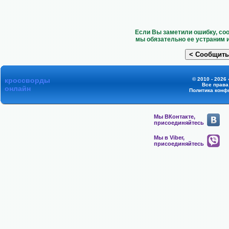
Если Вы заметили ошибку, со
мы обязательно ее устраним 
кроссворды
© 2010 - 2026
Все прав
онлайн
Политика конф
Мы ВКонтакте,
присоединяйтесь
Мы в Viber,
присоединяйтесь