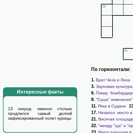
По горизонтали:
1.
Брат Чеха и Леха
3.
Зерновая культура
Интересные факты
6.
Пикир. бомбардир
8.
"Суша" невезения"
11.
1
Река в Судане
13 секунд- именно столько
17.
Незапол. место в
продлился самый долгий
зафиксированный полет курицы
21.
Висячая площад
22.
"между "ща" и "е
23.
Мера площади в 