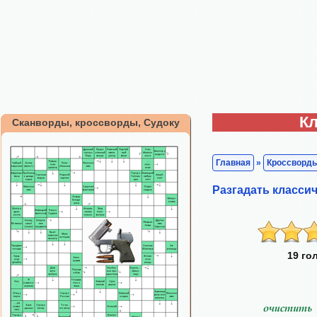
Кл
Сканворды, кроссворды, Судоку
Главная
»
Кроссворд
Разгадать класс
19 го