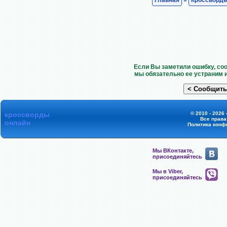
Если Вы заметили ошибку, со
мы обязательно ее устраним 
кроссворды
© 2010 - 2026
Все прав
онлайн
Политика конф
Мы ВКонтакте,
присоединяйтесь
Мы в Viber,
присоединяйтесь