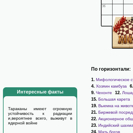
По горизонтали:
1.
Мифологическое с
4.
6
Хозяин камбуза
Интересные факты
9.
12.
Чехонте
Лоша
15.
Большая карета
19.
Выемка на живот
Тараканы имеют огромную
21.
Биржевой посред
устойчивость к радиации
и,вероятнее всего, выживут в
22.
Акционерное общ
ядерной войне
23.
Индийский шахма
24.
Мать богов