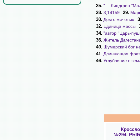
25.
"… Линдгрен "Ма
28.
29.
3,14159
Марк
30.
3
Дом с мечетью
32.
Единица массы
34.
"автор "Царь-пуш
36.
Житель Дагестан
40.
Шумерский бог н
41.
Длиннющая фра
46.
Углубление в зем
Кроссв
№294: РЫ