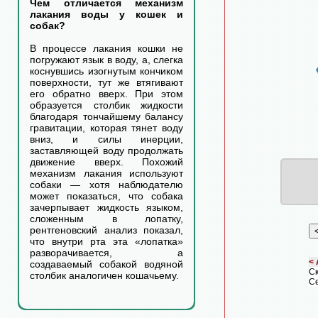
Чем отличается механизм
лакания воды у кошек и
собак?
В процессе лакания кошки не
погружают язык в воду, а, слегка
коснувшись изогнутым кончиком
поверхности, тут же втягивают
его обратно вверх. При этом
образуется столбик жидкости
благодаря тончайшему балансу
гравитации, которая тянет воду
вниз, и силы инерции,
заставляющей воду продолжать
движение вверх. Похожий
механизм лакания используют
собаки — хотя наблюдателю
может показаться, что собака
зачерпывает жидкость языком,
сложенным в лопатку,
рентгеновский анализ показал,
что внутри рта эта «лопатка»
разворачивается, а
< 
создаваемый собакой водяной
С
столбик аналогичен кошачьему.
Се