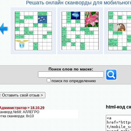
Решать онлайн сканворды для мобильног
Поиск слов по маске:
поиск по определению
html-код с
Администратор >
18.10.29
канворд №68: АЛЛЕГРО
тка сканворда: 8х10