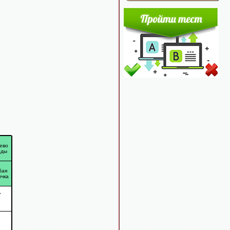
ево
оды
бая
ычка