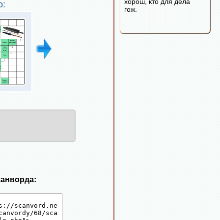
хорош, кто для дела
о:
гож.
канворда: