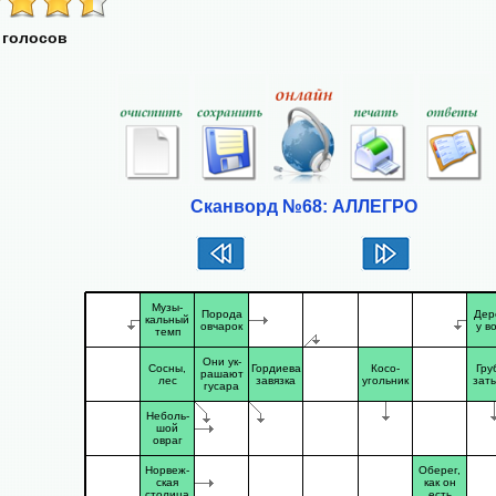
 голосов
Сканворд №68: АЛЛЕГРО
Музы-
Порода
Дер
кальный
овчарок
у в
темп
Они ук-
Сосны,
Гордиева
Косо-
Гру
рашают
лес
завязка
угольник
зат
гусара
Неболь-
шой
овраг
Норвеж-
Оберег,
ская
как он
столица
есть