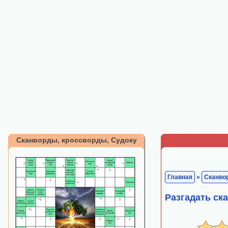
Сканворды, кроссворды, Судоку
Главная
»
Сканво
Разгадать ск