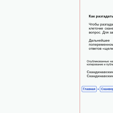
Как разгадат
Чтобы разгада
клеточке скан
вопрос. Для з
Дальнейшее 
попеременном
ответов «щелк
Опубликованные на 
копирование и публи
Скандинавски
Скандинавски
Главная
»
Сканво