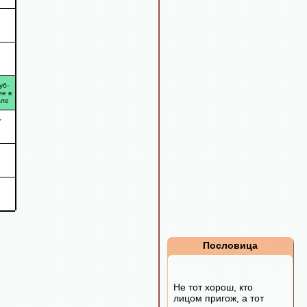
уб-
ие в
мле
Пословица
Не тот хорош, кто
лицом пригож, а тот