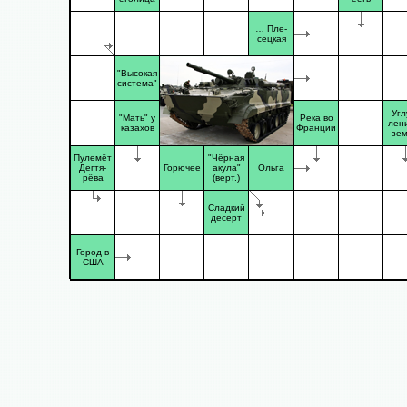
… Пле-
сецкая
"Высокая
система"
Угл
"Мать" у
Река во
лен
казахов
Франции
зе
Пулемёт
"Чёрная
Дегтя-
Горючее
акула"
Ольга
рёва
(верт.)
Сладкий
десерт
Город в
США