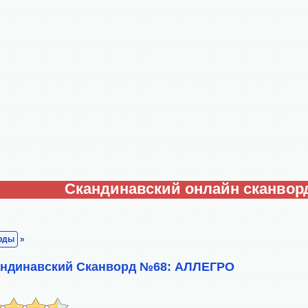
Скандинавский онлайн сканвор
рды
»
андинавский Сканворд №68: АЛЛЕГРО