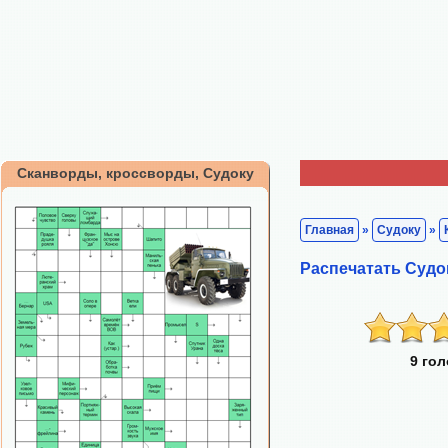
Сканворды, кроссворды, Судоку
Главная
»
Судоку
»
Распечатать Судо
9 го