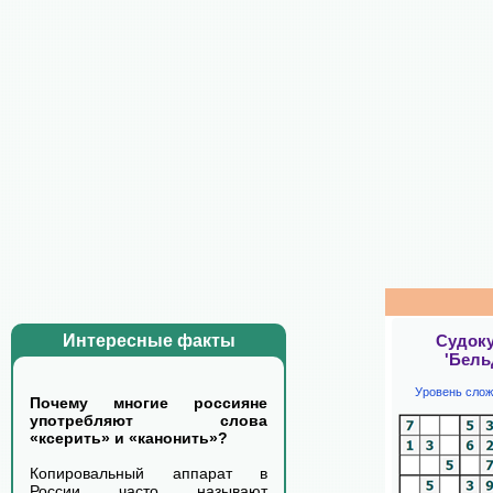
Судок
Интересные факты
'Бель
Уровень слож
Почему многие россияне
употребляют слова
«ксерить» и «канонить»?
Копировальный аппарат в
России часто называют