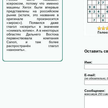
ксероксом, потому что именно
машины Xerox были впервые
представлены на российском
рынке (кстати, это название в
оригинале произносится
«зирокс»). Появился даже
глагол «ксерить» в значении
«снимать копию». А в некоторых
Голос
областях Дальнего Востока
первенствовала компания
Canon, и там более
распространён глагол
«канонить».
Оставить св
Имя:
E-mail:
(не обязательно, 
Сообщение:
максимум 250 симв