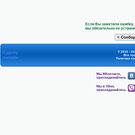
Если Вы заметили ошибку, 
мы обязательно ее устрани
Судоку
© 2010 - 20
Все пр
онлайн
Политика к
Мы ВКонтакте,
присоединяйтесь
Мы в Viber,
присоединяйтесь