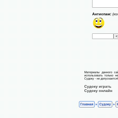
Антиспам:
(ко
Материалы данного са
использовать только н
Судоку - не допускается
Судоку играть
Судоку онлайн
Главная
»
Судоку
»