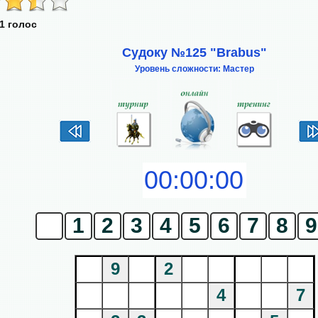
1 голос
Судоку №125 "Brabus"
Уровень сложности: Мастер
0
1
2
3
4
5
6
7
8
9
9
2
4
7