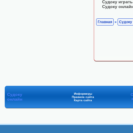
Судоку играть
Судоку онлай
Главная
»
Судоку
Судоку
Информеры
С
Правила сайта
онлайн
Карта сайта