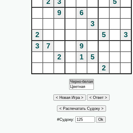
2
3
5
9
6
3
2
5
3
3
7
9
2
1
5
2
#Судоку: