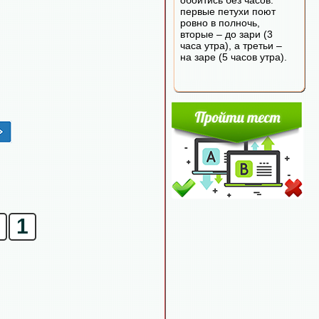
обойтись без часов:
первые петухи поют
ровно в полночь,
вторые – до зари (3
часа утра), а третьи –
на заре (5 часов утра).
1