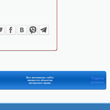
Все материалы сайта
Судоку
являются объектом
решать
авторского права.