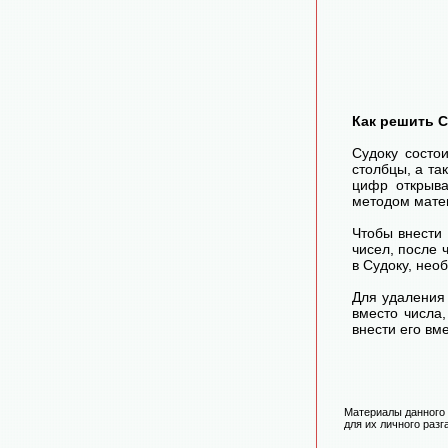
Как решить 
Судоку состо
столбцы, а та
цифр открыва
методом матем
Чтобы внести
чисел, после
в Судоку, нео
Для удаления 
вместо числа
внести его вм
Материалы данного 
для их личного разг