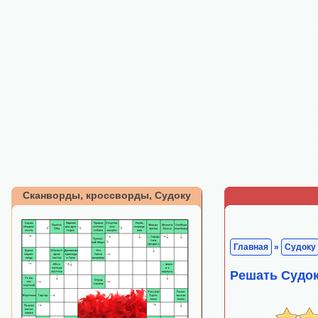
Сканворды, кроссворды, Судоку
Главная
»
Судоку
Решать Судок