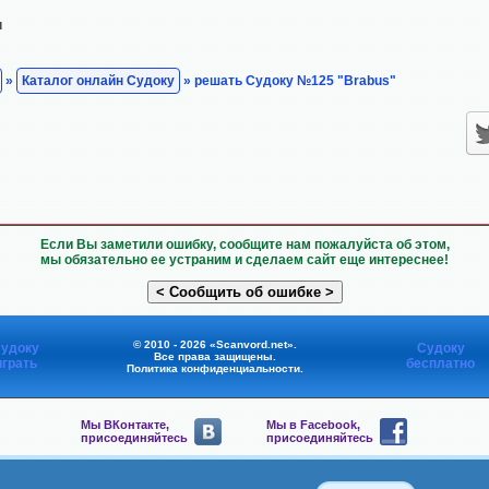
н
»
Каталог онлайн Судоку
» решать Судоку №125 "Brabus"
Если Вы заметили ошибку, сообщите нам пожалуйста об этом,
мы обязательно ее устраним и сделаем сайт еще интереснее!
© 2010 - 2026 «Scanvord.net».
удоку
Судоку
Все права защищены.
играть
бесплатно
Политика конфиденциальности
.
Мы ВКонтакте,
Мы в Facebook,
присоединяйтесь
присоединяйтесь
Мы в Viber,
Мы в Telegram,
присоединяйтесь
присоединяйтесь