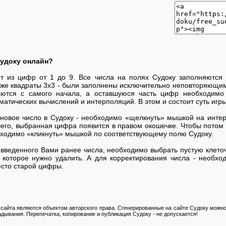
Судоку онлайн?
ит из цифр от 1 до 9. Все числа на полях Судоку заполняются 
кже квадраты 3х3 - были заполнены исключительно неповторяющим
ются с самого начала, а оставшуюся часть цифр необходимо 
атических вычислений и интерполяций. В этом и состоит суть игры
 новое число в Судоку - необходимо «щелкнуть» мышкой на инт
 чего, выбранная цифра появится в правом окошечке. Чтобы пото
бходимо «кликнуть» мышкой по соответствующему полю Судоку.
введенного Вами ранее числа, необходимо выбрать пустую клеточ
, которое нужно удалить. А для корректирования числа - необхо
есто старой цифры.
сайта являются объектом авторского права. Сгенерированные на сайте Судоку можно
адывания. Перепечатка, копирование и публикация Судоку - не допускается!