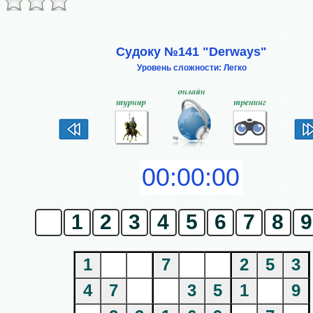
Судоку №141 "Derways"
Уровень сложности: Легко
0
1
2
3
4
5
6
7
8
9
1
7
2
5
3
4
7
3
5
1
9