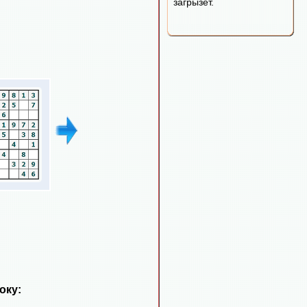
загрызет.
оку: