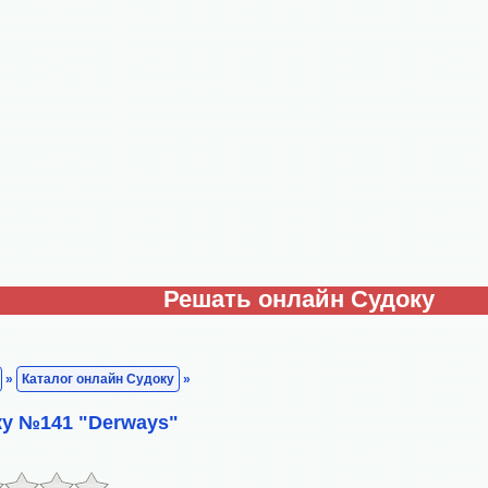
Решать онлайн Судоку
»
Каталог онлайн Судоку
»
у №141 "Derways"