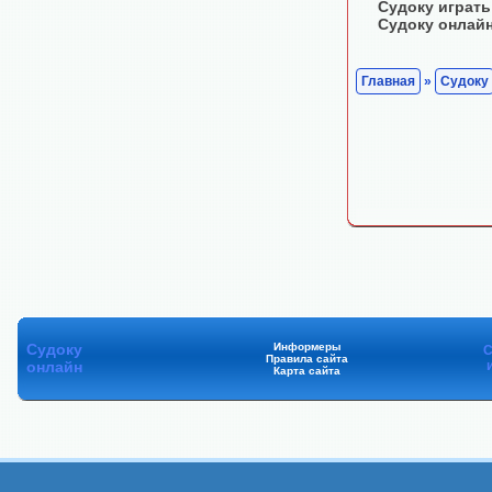
Судоку играть
Судоку онлай
Главная
»
Судоку
Судоку
Информеры
С
Правила сайта
онлайн
Карта сайта