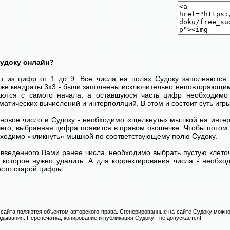
Судоку онлайн?
ит из цифр от 1 до 9. Все числа на полях Судоку заполняются 
кже квадраты 3х3 - были заполнены исключительно неповторяющим
ются с самого начала, а оставшуюся часть цифр необходимо 
атических вычислений и интерполяций. В этом и состоит суть игры
 новое число в Судоку - необходимо «щелкнуть» мышкой на инт
 чего, выбранная цифра появится в правом окошечке. Чтобы пото
бходимо «кликнуть» мышкой по соответствующему полю Судоку.
введенного Вами ранее числа, необходимо выбрать пустую клеточ
, которое нужно удалить. А для корректирования числа - необхо
есто старой цифры.
сайта являются объектом авторского права. Сгенерированные на сайте Судоку можно
адывания. Перепечатка, копирование и публикация Судоку - не допускается!