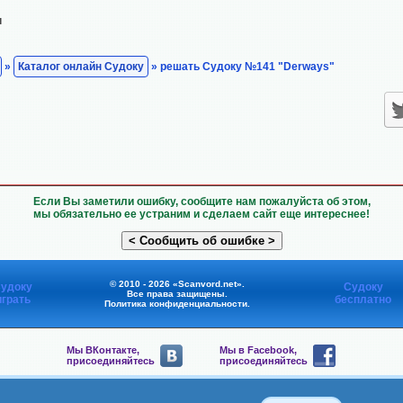
н
»
Каталог онлайн Судоку
» решать Судоку №141 "Derways"
Если Вы заметили ошибку, сообщите нам пожалуйста об этом,
мы обязательно ее устраним и сделаем сайт еще интереснее!
© 2010 - 2026 «Scanvord.net».
удоку
Судоку
Все права защищены.
играть
бесплатно
Политика конфиденциальности
.
Мы ВКонтакте,
Мы в Facebook,
присоединяйтесь
присоединяйтесь
Мы в Viber,
Мы в Telegram,
присоединяйтесь
присоединяйтесь