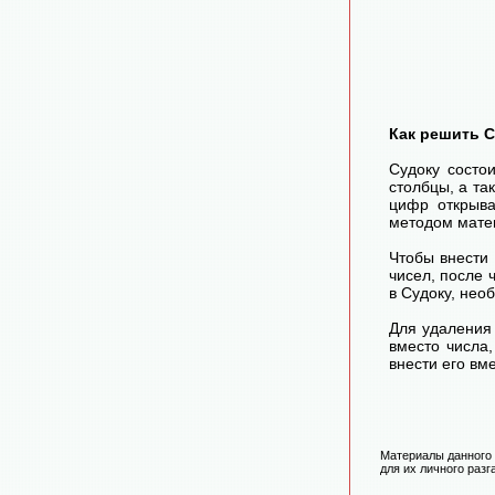
Как решить 
Судоку состо
столбцы, а та
цифр открыва
методом матем
Чтобы внести
чисел, после
в Судоку, нео
Для удаления 
вместо числа
внести его вм
Материалы данного 
для их личного разг