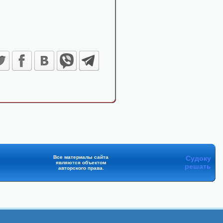
Все материалы сайта
Судоку
являются объектом
решать
авторского права.