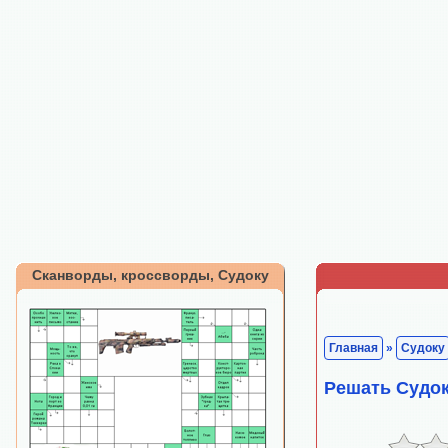
Сканворды, кроссворды, Судоку
Главная
»
Судоку
Решать Судок