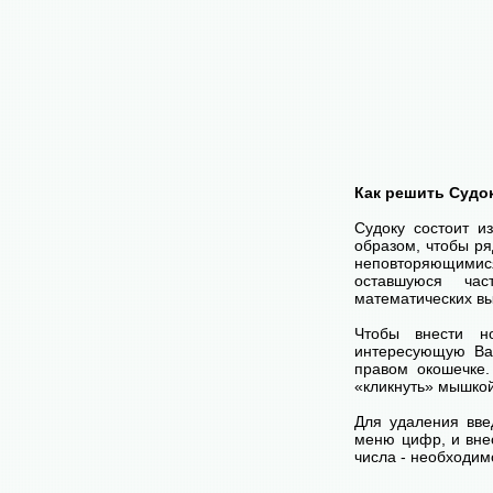
Как решить Судо
Судоку состоит и
образом, чтобы ря
неповторяющимися
оставшуюся час
математических вы
Чтобы внести н
интересующую Ва
правом окошечке
«кликнуть» мышко
Для удаления вве
меню цифр, и внес
числа - необходим