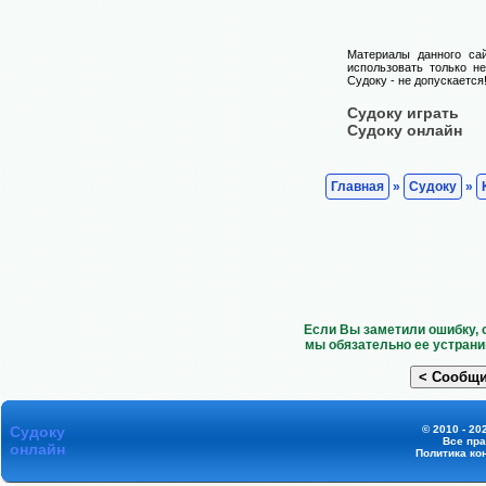
Материалы данного са
использовать только н
Судоку - не допускается
Судоку играть
Судоку онлайн
Главная
»
Судоку
»
Если Вы заметили ошибку, 
мы обязательно ее устрани
Судоку
© 2010 - 20
Все пр
онлайн
Политика ко