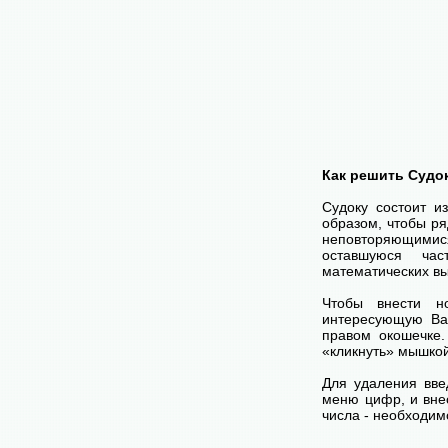
Как решить Судо
Судоку состоит и
образом, чтобы ря
неповторяющимися
оставшуюся час
математических вы
Чтобы внести н
интересующую Ва
правом окошечке
«кликнуть» мышко
Для удаления вве
меню цифр, и внес
числа - необходим