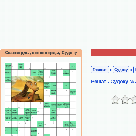
Сканворды, кроссворды, Судоку
Главная
»
Судоку
»
Решать Судоку №2