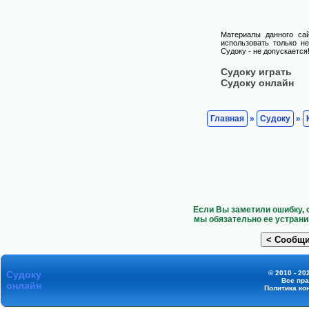
Материалы данного са
использовать только н
Судоку - не допускается
Судоку играть
Судоку онлайн
Главная
»
Судоку
»
Если Вы заметили ошибку, 
мы обязательно ее устрани
Судоку
© 2010 - 20
Все пр
онлайн
Политика ко