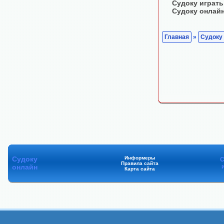
Судоку играть
Судоку онлай
Главная
»
Судоку
Судоку
Информеры
С
Правила сайта
онлайн
Карта сайта