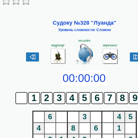
Судоку №328 "Луанда"
Уровень сложности: Сложно
0
1
2
3
4
5
6
7
8
9
6
3
4
5
4
8
6
1