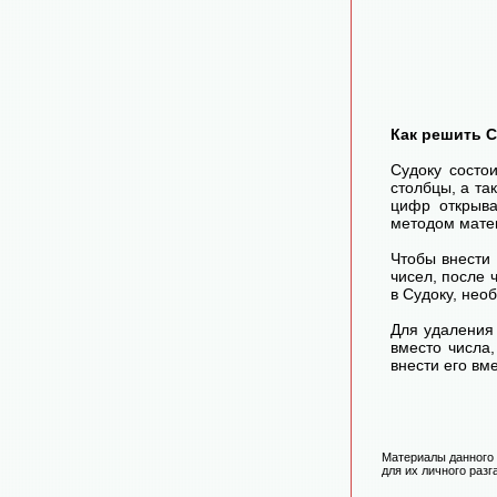
Как решить 
Судоку состо
столбцы, а та
цифр открыва
методом матем
Чтобы внести
чисел, после
в Судоку, нео
Для удаления 
вместо числа
внести его вм
Материалы данного 
для их личного разг