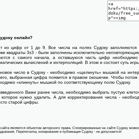
Судоку онлайн?
ит из цифр от 1 до 9. Все числа на полях Судоку заполняются 
кже квадраты 3х3 - были заполнены исключительно неповторяющим
ются с самого начала, а оставшуюся часть цифр необходимо 
атических вычислений и интерполяций. В этом и состоит суть игры
 новое число в Судоку - необходимо «щелкнуть» мышкой на инт
 чего, выбранная цифра появится в правом окошечке. Чтобы пото
бходимо «кликнуть» мышкой по соответствующему полю Судоку.
введенного Вами ранее числа, необходимо выбрать пустую клеточ
, которое нужно удалить. А для корректирования числа - необхо
есто старой цифры.
сайта являются объектом авторского права. Сгенерированные на сайте Судоку можно
адывания. Перепечатка, копирование и публикация Судоку - не допускается!