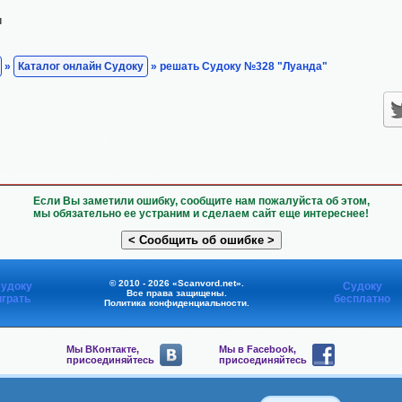
н
»
Каталог онлайн Судоку
» решать Судоку №328 "Луанда"
Если Вы заметили ошибку, сообщите нам пожалуйста об этом,
мы обязательно ее устраним и сделаем сайт еще интереснее!
© 2010 - 2026 «Scanvord.net».
удоку
Судоку
Все права защищены.
играть
бесплатно
Политика конфиденциальности
.
Мы ВКонтакте,
Мы в Facebook,
присоединяйтесь
присоединяйтесь
Мы в Viber,
Мы в Telegram,
присоединяйтесь
присоединяйтесь