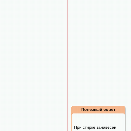
Полезный совет
При стирке занавесей