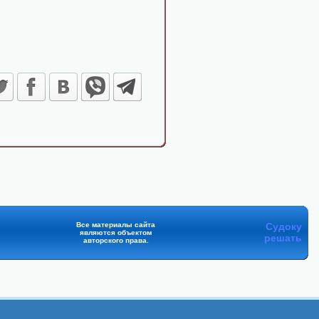
Все материалы сайта
Судоку
являются объектом
решать
авторского права.