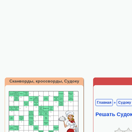
Сканворды, кроссворды, Судоку
Главная
»
Судоку
Решать Судок