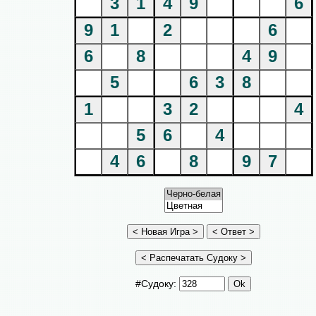
3
1
4
9
6
9
1
2
6
6
8
4
9
5
6
3
8
1
3
2
4
5
6
4
4
6
8
9
7
#Судоку: