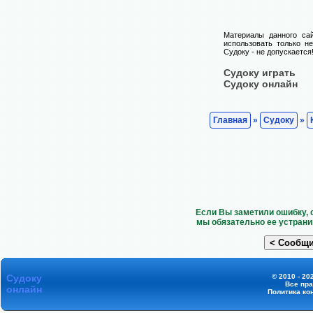
Материалы данного са
использовать только н
Судоку - не допускается
Судоку играть
Судоку онлайн
Главная
»
Судоку
»
Если Вы заметили ошибку, 
мы обязательно ее устрани
Судоку
© 2010 - 20
Все пр
онлайн
Политика ко