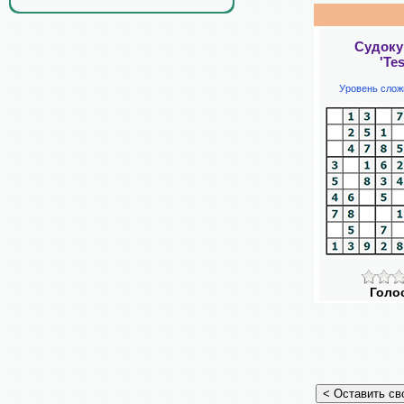
Судоку
'Tes
Уровень слож
Голо