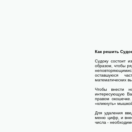
Как решить Судо
Судоку состоит и
образом, чтобы ря
неповторяющимися
оставшуюся час
математических вы
Чтобы внести н
интересующую Ва
правом окошечке
«кликнуть» мышко
Для удаления вве
меню цифр, и внес
числа - необходим