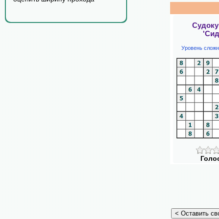
Судоку
'Сид
Уровень сложн
Голо