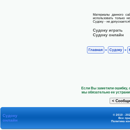
Материалы данного са
использовать только н
Судоку - не допускается
Судоку играть
Судоку онлайн
Главная
»
Судоку
»
Если Вы заметили ошибку, 
мы обязательно ее устрани
Судоку
© 2010 - 20
Все пр
онлайн
Политика ко