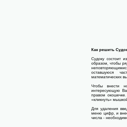
Как решить Судо
Судоку состоит и
образом, чтобы ря
неповторяющимися
оставшуюся час
математических вы
Чтобы внести н
интересующую Ва
правом окошечке
«кликнуть» мышко
Для удаления вве
меню цифр, и внес
числа - необходим