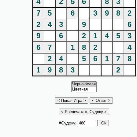
4
2
5
6
8
3
7
5
6
3
9
8
2
2
4
3
9
6
9
6
2
1
4
5
3
6
7
1
8
2
4
2
4
5
6
1
7
8
1
9
8
3
2
#Судоку: