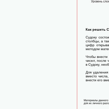
Уровень слож
Как решить 
Судоку состо
столбцы, а та
цифр открыва
методом матем
Чтобы внести
чисел, после
в Судоку, нео
Для удаления 
вместо числа
внести его вм
Материалы данного 
для их личного разг