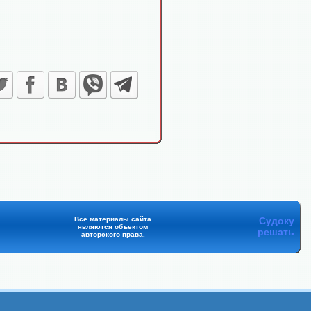
Все материалы сайта
Судоку
являются объектом
решать
авторского права.