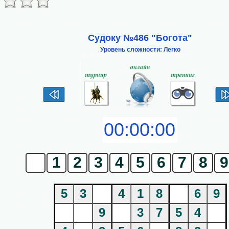
Судоку №486 "Богота"
Уровень сложности: Легко
0
1
2
3
4
5
6
7
8
9
5
3
4
1
8
6
9
9
3
7
5
4