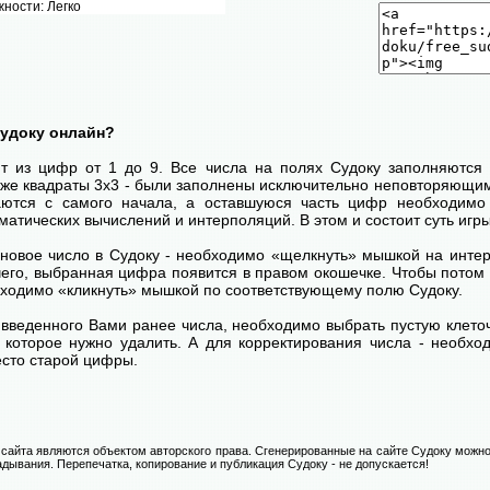
ности: Легко
Судоку онлайн?
ит из цифр от 1 до 9. Все числа на полях Судоку заполняются 
кже квадраты 3х3 - были заполнены исключительно неповторяющим
ются с самого начала, а оставшуюся часть цифр необходимо 
атических вычислений и интерполяций. В этом и состоит суть игры
 новое число в Судоку - необходимо «щелкнуть» мышкой на инт
 чего, выбранная цифра появится в правом окошечке. Чтобы пото
бходимо «кликнуть» мышкой по соответствующему полю Судоку.
введенного Вами ранее числа, необходимо выбрать пустую клеточ
, которое нужно удалить. А для корректирования числа - необхо
есто старой цифры.
сайта являются объектом авторского права. Сгенерированные на сайте Судоку можно
адывания. Перепечатка, копирование и публикация Судоку - не допускается!