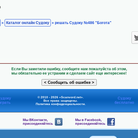
н
»
Каталог онлайн Судоку
» решать Судоку №486 "Богота"
Если Вы заметили ошибку, сообщите нам пожалуйста об этом,
мы обязательно ее устраним и сделаем сайт еще интереснее!
© 2010 - 2026 «Scanvord.net».
удоку
Судоку
Все права защищены.
играть
бесплатно
Политика конфиденциальности
.
Мы ВКонтакте,
Мы в Facebook,
присоединяйтесь
присоединяйтесь
Мы в Viber,
Мы в Telegram,
присоединяйтесь
присоединяйтесь