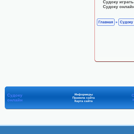
Судоку играть
Судоку онлай
Главная
»
Судоку
Судоку
Информеры
С
Правила сайта
онлайн
Карта сайта