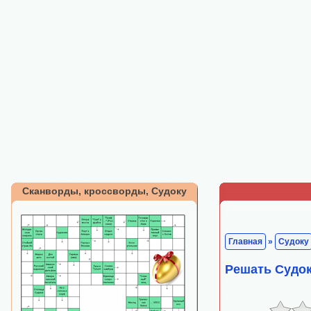
Сканворды, кроссворды, Судоку
Главная
»
Судоку
Решать Судок