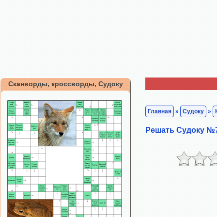
Сканворды, кроссворды, Судоку
Главная
»
Судоку
»
Решать Судоку №