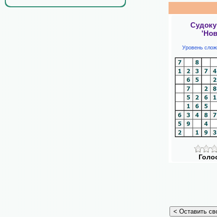
Судоку
'Нов
Уровень слож
Голо