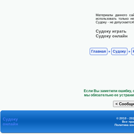
Материалы данного са
использовать только н
Судоку - не допускается
Судоку играть
Судоку онлайн
Главная
»
Судоку
»
Если Вы заметили ошибку, 
мы обязательно ее устрани
Судоку
© 2010 - 20
Все пр
онлайн
Политика ко