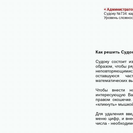
< Администрато
Судоку №734: к
Уровень сложнос
Как решить Судо
Судоку состоит и
образом, чтобы ря
неповторяющимися
оставшуюся час
математических вы
Чтобы внести н
интересующую Ва
правом окошечке
«кликнуть» мышко
Для удаления вве
меню цифр, и внес
числа - необходим