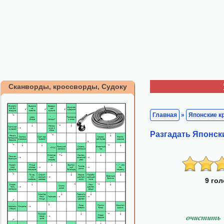
Сканворды, кроссворды, Судоку
Главная
»
Японские к
Разгадать Японск
9 го