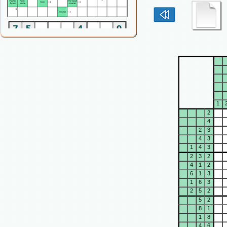
1
2
4
2
3
4
3
1
4
3
2
3
2
4
1
2
6
1
3
1
6
3
2
5
2
5
2
8
1
1
8
4
6