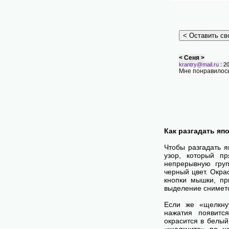
< Сеня >
krantry@mail.ru
: 20
Мне понравилось
Как разгадать яп
Чтобы разгадать 
узор, который п
непрерывную груп
черный цвет. Окра
кнопки мышки, пр
выделение снимет
Если же «щелкну
нажатия появитс
окрасится в белый
«щелкните» по н