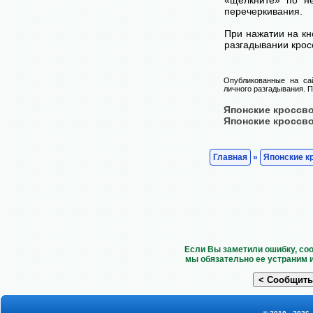
перечеркивания.
При нажатии на кн
разгадывании крос
Опубликованные на са
личного разгадывания. П
Японские кроссв
Японские кроссв
Главная
»
Японские к
Если Вы заметили ошибку, со
мы обязательно ее устраним 