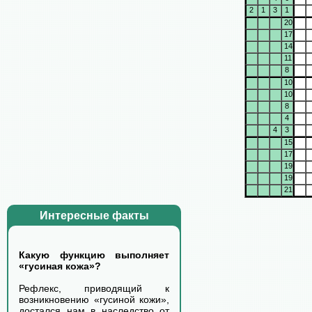
2
1
3
1
20
17
14
11
8
10
10
8
4
4
3
15
17
19
19
21
Интересные факты
Какую функцию выполняет
«гусиная кожа»?
Рефлекс, приводящий к
возникновению «гусиной кожи»,
достался нам в наследство от