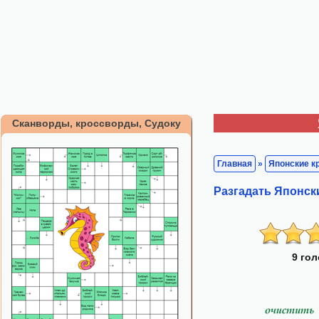
Сканворды, кроссворды, Судоку
Главная
»
Японские к
Разгадать Японск
9 го