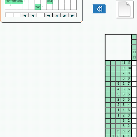
11
11
11
11
9
10
7
9
6
8
5
2
7
4
5
6
3
5
5
2
6
5
2
5
4
1
4
3
1
2
3
3
2
6
2
6
3
2
1
6
4
1