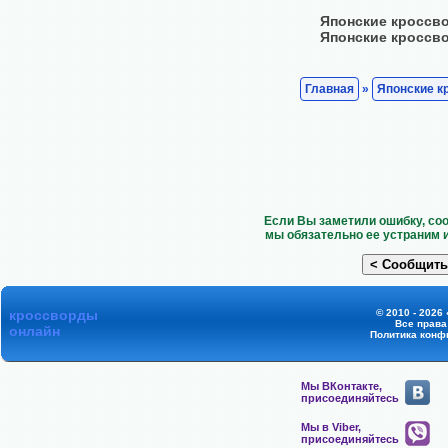
Японские кроссв
Японские кроссв
Главная
»
Японские к
Если Вы заметили ошибку, со
мы обязательно ее устраним 
кроссворды
© 2010 - 2026
Все прав
онлайн
Политика конф
Мы ВКонтакте,
присоединяйтесь
Мы в Viber,
присоединяйтесь