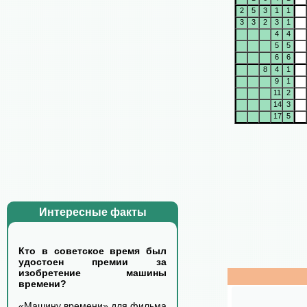
2
5
3
1
1
3
3
2
3
1
4
4
5
5
6
6
8
4
1
9
1
11
2
14
3
17
5
Интересные факты
Кто в советское время был
удостоен премии за
изобретение машины
времени?
«Машину времени» для фильма