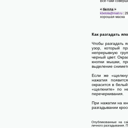
Всё-таки соверши
< белла >
kbetola@mail.ru
: 2
хорошая маска
< Александер К
aleksanderkoveshn
отлично!
Как разгадать яп
< полина >
Чтобы разгадать 
rudometkina.polina@
узор, который п
очень длительны
непрерывную груп
крассвордов но м
черный цвет. Окра
кроме тогочто ну
кнопки мышки, пр
< Ветал >
выделение снимет
vetahsko@mail.ru
: 
Клевая маска по
Если же «щелкну
нажатия появитс
окрасится в белый
«щелкните» по н
перечеркивания.
При нажатии на кн
разгадывании крос
Опубликованные на са
личного разгадывания. П