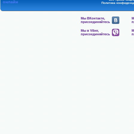
онлайн
Политика конфиденц
Мы ВКонтакте,
М
присоединяйтесь
п
Мы в Viber,
М
присоединяйтесь
п