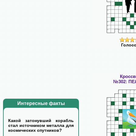
Голосо
Кросс
№302: П
Интересные факты
Какой затонувший корабль
стал источником металла для
космических спутников?