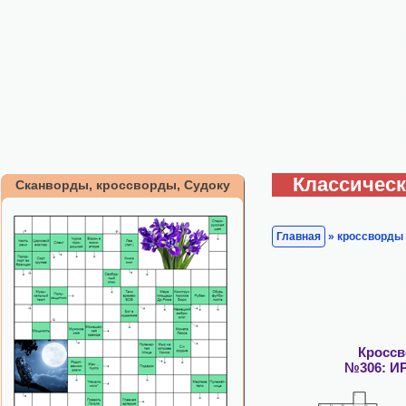
Классическ
Сканворды, кроссворды, Судоку
Главная
» кроссворды
Кросс
№306: И