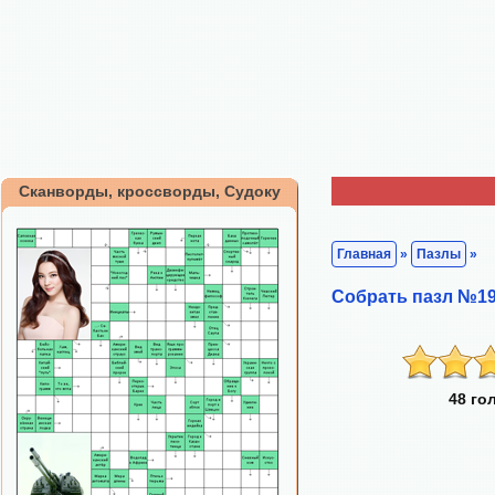
Сканворды, кроссворды, Судоку
Главная
»
Пазлы
»
Собрать пазл №198
48 го