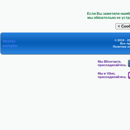
Если Вы заметили ошибк
мы обязательно ее устр
пазлы
© 2010 - 2
Все п
онлайн
Политика к
Мы ВКонтакте,
присоединяйтесь
Мы в Viber,
присоединяйтесь