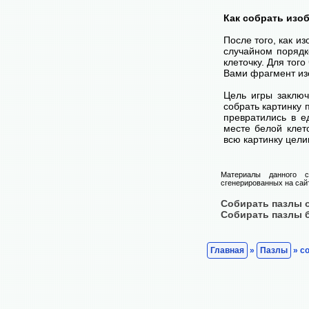
Как собрать изо
После того, как и
случайном порядк
клеточку. Для тог
Вами фрагмент изо
Цель игры заключ
собрать картинку п
превратились в е
месте белой клет
всю картинку цели
Материалы данного с
сгенерированных на сайт
Собирать пазлы 
Собирать пазлы 
Главная
»
Пазлы
» со