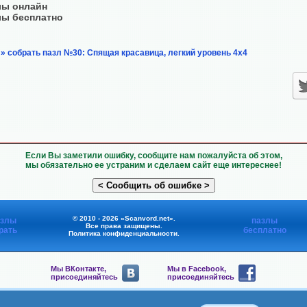
лы онлайн
лы бесплатно
» собрать пазл №30: Спящая красавица, легкий уровень 4х4
Если Вы заметили ошибку, сообщите нам пожалуйста об этом,
мы обязательно ее устраним и сделаем сайт еще интереснее!
© 2010 - 2026 «Scanvord.net».
азлы
пазлы
Все права защищены.
рать
бесплатно
Политика конфиденциальности
.
Мы ВКонтакте,
Мы в Facebook,
присоединяйтесь
присоединяйтесь
Мы в Viber,
Мы в Telegram,
присоединяйтесь
присоединяйтесь