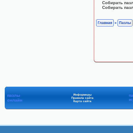
Собирать паз
Собирать паз
Главная
»
Пазлы
пазлы
Информеры
п
Правила сайта
онлайн
иг
Карта сайта