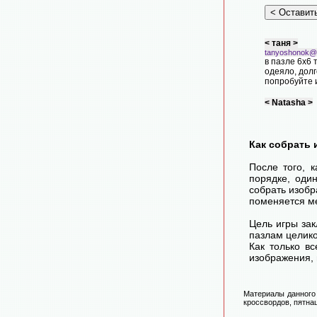
< таня >
tanyoshonok@m
в пазле 6х6 
одеяло, долг
попробуйте 
< Natasha >
fertok@mail.ru
Очень краси
точку, ну ра
не мальчик :)
Как собрать 
После того, 
порядке, оди
собрать изоб
поменяется ме
Цель игры зак
пазлам целико
Как только в
изображения, 
Материалы данного 
кроссвордов, пятнаш