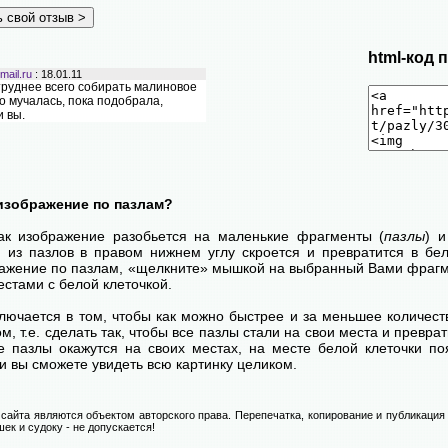
html-код 
ail.ru
: 18.01.11
труднее всего собирать малиновое
о мучалась, пока подобрала,
и вы.
: 18.01.11
вый пазл, а название прямо в самую
зумеется если это только девочка а
изображение по пазлам?
как изображение разобьется на маленькие фрагменты (
пазлы
) 
н из пазлов в правом нижнем углу скроется и превратится в бел
ражение по пазлам, «щелкните» мышкой на выбранный Вами фрагме
стами с белой клеточкой.
лючается в том, чтобы как можно быстрее и за меньшее количест
м, т.е. сделать так, чтобы все пазлы стали на свои места и превр
се пазлы окажутся на своих местах, на месте белой клеточки п
и вы сможете увидеть всю картинку целиком.
сайта являются объектом авторского права. Перепечатка, копирование и публикация
ек и судоку - не допускается!