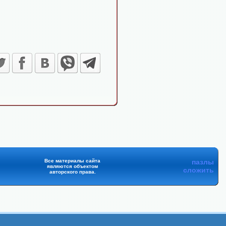
Все материалы сайта
пазлы
являются объектом
сложить
авторского права.