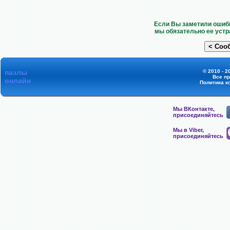
Если Вы заметили ошибк
мы обязательно ее устр
пазлы
© 2010 - 2
Все п
онлайн
Политика к
Мы ВКонтакте,
присоединяйтесь
Мы в Viber,
присоединяйтесь