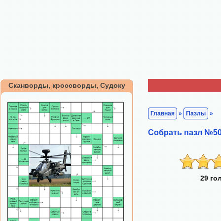
Сканворды, кроссворды, Судоку
Главная
»
Пазлы
»
Собрать пазл №50
29 го