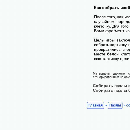
Как собрать изо
После того, как и
случайном порядк
клеточку. Для тог
Вами фрагмент изо
Цель игры заключ
собрать картинку п
превратились в е
месте белой клет
всю картинку цели
Материалы данного с
сгенерированных на сайт
Собирать пазлы 
Собирать пазлы 
Главная
»
Пазлы
» с