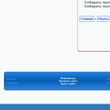
Собирать паз
Собирать паз
Главная
»
Пазлы
пазлы
Информеры
п
Правила сайта
онлайн
иг
Карта сайта