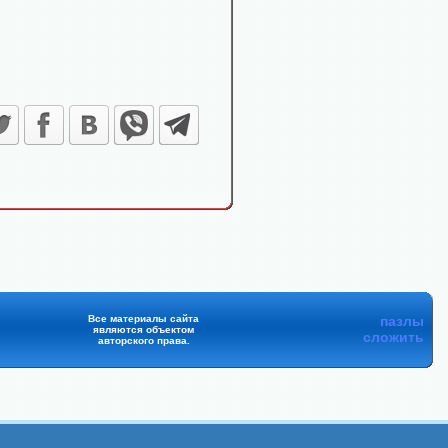
Все материалы сайта
пазлы
являются объектом
сложить
авторского права.