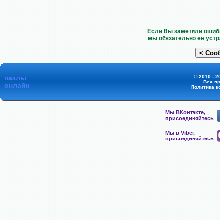
Если Вы заметили ошибк
мы обязательно ее устр
пазлы
© 2010 - 2
Все п
онлайн
Политика к
Мы ВКонтакте,
присоединяйтесь
Мы в Viber,
присоединяйтесь