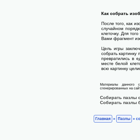
Как собрать изо
После того, как и
случайном порядк
клеточку. Для тог
Вами фрагмент изо
Цель игры заключ
собрать картинку п
превратились в е
месте белой клет
всю картинку цели
Материалы данного с
сгенерированных на сайт
Собирать пазлы 
Собирать пазлы 
Главная
»
Пазлы
» со