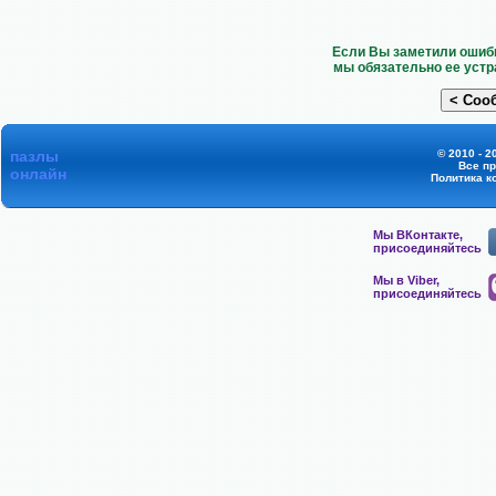
Если Вы заметили ошибк
мы обязательно ее устр
пазлы
© 2010 - 2
Все п
онлайн
Политика к
Мы ВКонтакте,
присоединяйтесь
Мы в Viber,
присоединяйтесь