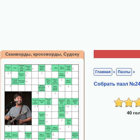
Сканворды, кроссворды, Судоку
Главная
»
Пазлы
»
Собрать пазл №24
40 го