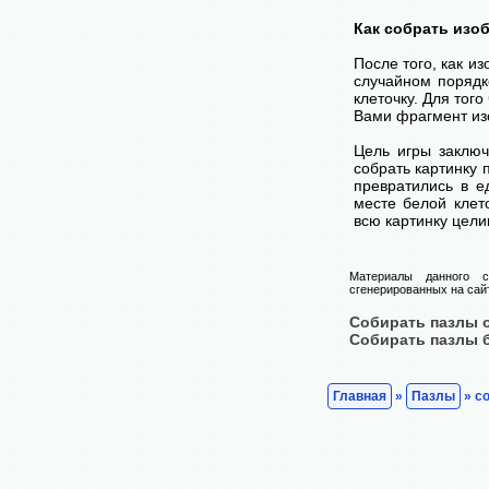
Как собрать изо
После того, как и
случайном порядк
клеточку. Для тог
Вами фрагмент изо
Цель игры заключ
собрать картинку п
превратились в е
месте белой клет
всю картинку цели
Материалы данного с
сгенерированных на сайт
Собирать пазлы 
Собирать пазлы 
Главная
»
Пазлы
» со