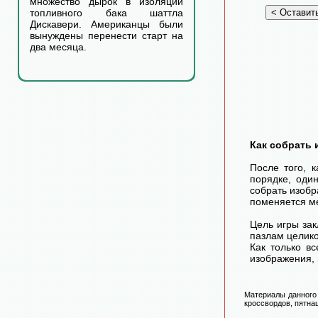
множество дырок в изоляции
топливного бака шаттла
Дискавери. Американцы были
вынуждены перенести старт на
два месяца.
Как собрать 
После того, 
порядке, оди
собрать изоб
поменяется ме
Цель игры зак
пазлам целико
Как только в
изображения, 
Материалы данного 
кроссвордов, пятнаш