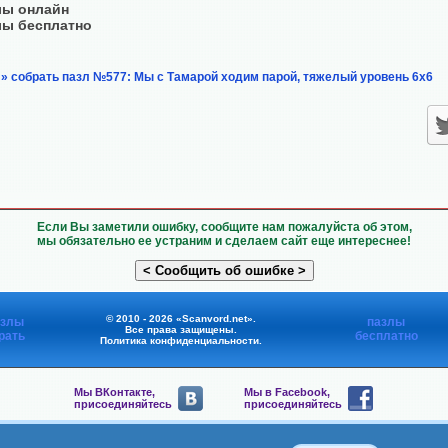
лы онлайн
лы бесплатно
» собрать пазл №577: Мы с Тамарой ходим парой, тяжелый уровень 6х6
Если Вы заметили ошибку, сообщите нам пожалуйста об этом,
мы обязательно ее устраним и сделаем сайт еще интереснее!
© 2010 - 2026 «Scanvord.net».
азлы
пазлы
Все права защищены.
рать
бесплатно
Политика конфиденциальности
.
Мы ВКонтакте,
Мы в Facebook,
присоединяйтесь
присоединяйтесь
Мы в Viber,
Мы в Telegram,
присоединяйтесь
присоединяйтесь