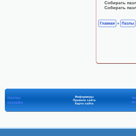
Собирать паз
Собирать паз
Главная
»
Пазлы
пазлы
Информеры
п
Правила сайта
онлайн
иг
Карта сайта