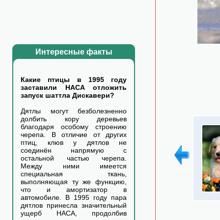
Интересные факты
Какие птицы в 1995 году
заставили НАСА отложить
запуск шаттла Дискавери?
Дятлы могут безболезненно
долбить кору деревьев
благодаря особому строению
черепа. В отличие от других
птиц, клюв у дятлов не
соединён напрямую с
остальной частью черепа.
Между ними имеется
специальная ткань,
выполняющая ту же функцию,
что и амортизатор в
автомобиле. В 1995 году пара
дятлов принесла значительный
ущерб НАСА, продолбив