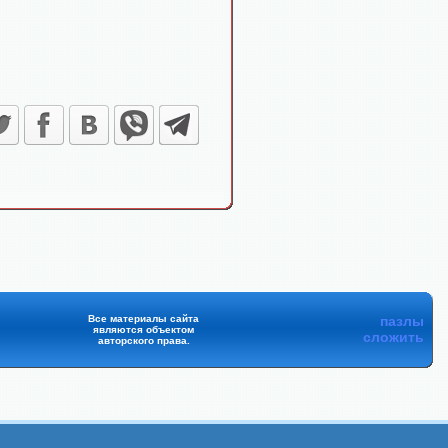
Все материалы сайта
пазлы
являются объектом
сложить
авторского права.