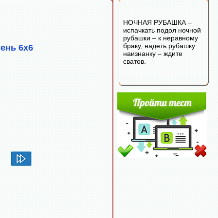
НОЧНАЯ РУБАШКА –
испачкать подол ночной
рубашки – к неравному
браку, надеть рубашку
ень 6х6
наизнанку – ждите
сватов.